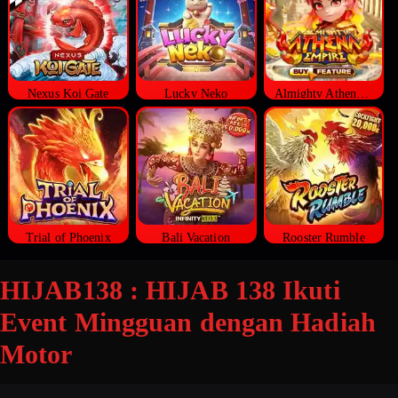
Nexus Koi Gate
Lucky Neko
Almighty Athena Empire
Trial of Phoenix
Bali Vacation
Rooster Rumble
HIJAB138 : HIJAB 138 Ikuti
Event Mingguan dengan Hadiah
Motor